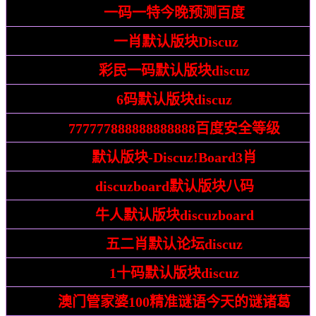
解谜:
一码一特今晚预测百度
指南 :
一肖默认版块Discuz
技巧:
彩民一码默认版块discuz
文化:
6码默认版块discuz
解析:
777777888888888888百度安全等级
精通:
默认版块-Discuz!Board3肖
拆解:
discuzboard默认版块八码
步骤:
牛人默认版块discuzboard
趣味:
五二肖默认论坛discuz
竞赛:
1十码默认版块discuz
识破:
澳门管家婆100精准谜语今天的谜诸葛