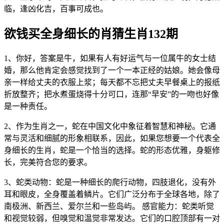
临，逢凶化吉，百事可成也。
欲钱买全身细长的肖猜生肖132期
1、你好，答案是牛，如果有人有好运气与一位属牛的女士结
婚，那么他肯定会感觉找到了一个一本正经的姑娘。她会像母
亲一样给丈夫的衣服上浆；每天都不忘把丈夫早餐桌上的报纸
折放整齐；把水煮蛋烧得十分可口，连那“早安”的一吻也好像
是一种责任。
2、作为生肖之一，蛇在中国文化中象征着智慧和神秘。它通
常与灵活和细腻的形象相联系，因此，如果您想要一个代表全
身细长的生肖，蛇是一个恰当的选择。蛇的形态优雅，身躯修
长，完美符合您的要求。
3、蛇类动物：蛇是一种细长的爬行动物，四肢退化，没有外
耳和眼皮，全身覆盖着鳞片。它们广泛分布于全球各地，除了
南极洲、新西兰、爱尔兰和一些岛屿。 感官能力：蛇类听觉
和视觉较弱，但嗅觉和温觉非常发达。它们的口腔顶部有一对