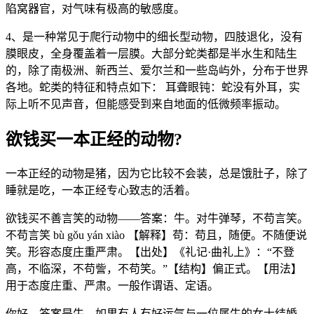
陷窝器官，对气味有极高的敏感度。
4、是一种常见于爬行动物中的细长型动物，四肢退化，没有
膜眼皮，全身覆盖着一层膜。大部分蛇类都是半水生和陆生
的，除了南极洲、新西兰、爱尔兰和一些岛屿外，分布于世界
各地。蛇类的特征和特点如下： 耳聋眼钝：蛇没有外耳，实
际上听不见声音，但能感受到来自地面的低微频率振动。
欲钱买一本正经的动物?
一本正经的动物是猪，因为它比较不会装，总是饿肚子，除了
睡就是吃，一本正经专心致志的活着。
欲钱买不善言笑的动物——答案：牛。对牛弹琴，不苟言笑。
不苟言笑 bù gǒu yán xiào 【解释】苟：苟且，随便。不随便说
笑。形容态度庄重严肃。【出处】《礼记·曲礼上》：“不登
高，不临深，不苟訾，不苟笑。”【结构】偏正式。【用法】
用于态度庄重、严肃。一般作谓语、定语。
你好，答案是牛，如果有人有好运气与一位属牛的女士结婚，