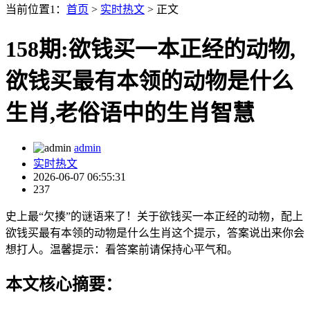
当前位置1：
首页
>
实时热文
> 正文
158期:欲钱买一本正经的动物,
欲钱买最有本领的动物是什么
生肖,老俗语中的生肖智慧
admin
实时热文
2026-06-07 06:55:31
237
史上最“欠揍”的谜语来了！关于欲钱买一本正经的动物，配上
欲钱买最有本领的动物是什么生肖这个提示，答案说出来你会
想打人。温馨提示：看答案前请保持心平气和。
本文核心摘要：