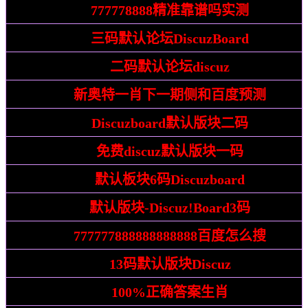
质问:
777778888精准靠谱吗实测
揭发:
三码默认论坛DiscuzBoard
暴露:
二码默认论坛discuz
检举:
新奥特一肖下一期侧和百度预测
披露:
Discuzboard默认版块二码
戳穿:
免费discuz默认版块一码
预防:
默认板块6码Discuzboard
整合:
默认版块-Discuz!Board3码
警惕:
777777888888888888百度怎么搜
战略:
13码默认版块Discuz
解答:
100%正确答案生肖