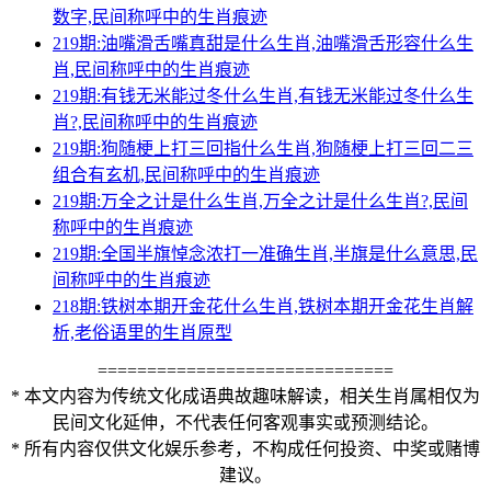
数字,民间称呼中的生肖痕迹
219期:油嘴滑舌嘴真甜是什么生肖,油嘴滑舌形容什么生
肖,民间称呼中的生肖痕迹
219期:有钱无米能过冬什么生肖,有钱无米能过冬什么生
肖?,民间称呼中的生肖痕迹
219期:狗随梗上打三回指什么生肖,狗随梗上打三回二三
组合有玄机,民间称呼中的生肖痕迹
219期:万全之计是什么生肖,万全之计是什么生肖?,民间
称呼中的生肖痕迹
219期:全国半旗悼念浓打一准确生肖,半旗是什么意思,民
间称呼中的生肖痕迹
218期:铁树本期开金花什么生肖,铁树本期开金花生肖解
析,老俗语里的生肖原型
==============================
* 本文内容为传统文化成语典故趣味解读，相关生肖属相仅为
民间文化延伸，不代表任何客观事实或预测结论。
* 所有内容仅供文化娱乐参考，不构成任何投资、中奖或赌博
建议。