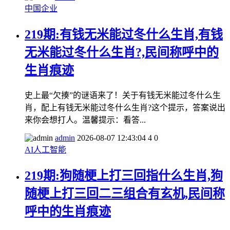
中国企业
219期:有钱无米能过冬什么生肖,有钱
无米能过冬什么生肖?,民间称呼中的
生肖痕迹
史上最“欠揍”的谜语来了！关于有钱无米能过冬什么生
肖，配上有钱无米能过冬什么生肖?这个提示，答案说出
来你会想打人。温馨提示：看答...
admin
2026-08-07 12:43:04
4
0
AI人工智能
219期:狗随梗上打三回指什么生肖,狗
随梗上打三回二三组合有玄机,民间称
呼中的生肖痕迹