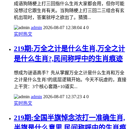
成语狗随梗上打三回指什么生肖大家都会用，但你可能
没想过它跟生肖有关。当狗随梗上打三回二三组合有玄
机出现时，答案就呼之欲出了。猜猜...
admin
2026-08-07 12:38:04
4
0
实时热文
219期:万全之计是什么生肖,万全之计
是什么生肖?,民间称呼中的生肖痕迹
想成为谜语高手？先从掌握万全之计是什么生肖和万全
之计是什么生肖?的底层逻辑开始。今天不玩虚的，直接
上干货：3个核心套路+10道实...
admin
2026-08-07 12:37:23
4
0
实时热文
219期:全国半旗悼念浓打一准确生肖,
半旗是什么意思,民间称呼中的生肖痕