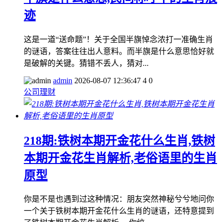
迹
这是一道“送命题”！关于全国半旗悼念浓打一准确生肖
的谜语，答案往往出人意料。而半旗是什么意思恰好就
是破解的关键。猜错不丢人，猜对...
admin
2026-08-07 12:36:47
4
0
公司理财
218期:铁树本期开金花什么生肖,铁树
本期开金花生肖解析,老俗语里的生肖
原型
你是不是也遇到过这种情况：朋友突然神秘兮兮地问你
一个关于铁树本期开金花什么生肖的谜语，还特意提到