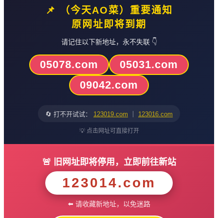
📌 （今天AO菜）重要通知
原网址即将到期
请记住以下新地址，永不失联 👇
05078.com
05031.com
09042.com
🔄 打不开试试：
123019.com
｜
123016.com
💡 点击网址可直接打开
🚨 旧网址即将停用，立即前往新站
123014.com
⬅️ 请收藏新地址，以免迷路