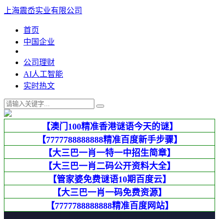
上海震岙实业有限公司
首页
中国企业
公司理财
AI人工智能
实时热文
【澳门100精准香港谜语今天的谜】
【7777788888888精准百度新手步骤】
【大三巴一肖一特一中招生简章】
【大三巴一肖二码公开资料大全】
【管家婆免费谜语10期百度云】
【大三巴一肖一码免费资源】
【7777788888888精准百度网站】