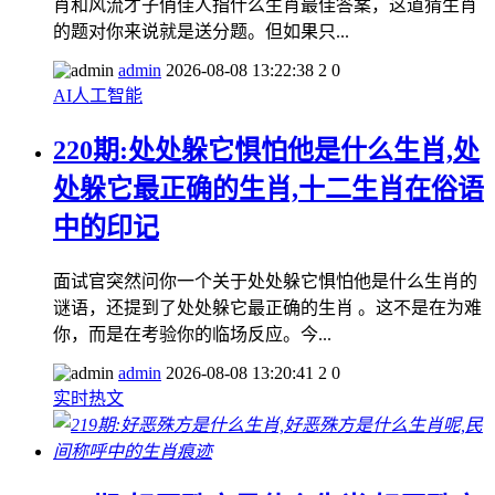
肖和风流才子俏佳人指什么生肖最佳答案，这道猜生肖
的题对你来说就是送分题。但如果只...
admin
2026-08-08 13:22:38
2
0
AI人工智能
220期:处处躲它惧怕他是什么生肖,处
处躲它最正确的生肖,十二生肖在俗语
中的印记
面试官突然问你一个关于处处躲它惧怕他是什么生肖的
谜语，还提到了处处躲它最正确的生肖 。这不是在为难
你，而是在考验你的临场反应。今...
admin
2026-08-08 13:20:41
2
0
实时热文