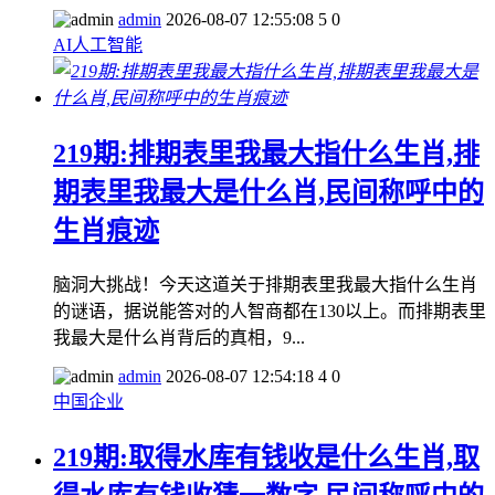
admin
2026-08-07 12:55:08
5
0
AI人工智能
219期:排期表里我最大指什么生肖,排
期表里我最大是什么肖,民间称呼中的
生肖痕迹
脑洞大挑战！今天这道关于排期表里我最大指什么生肖
的谜语，据说能答对的人智商都在130以上。而排期表里
我最大是什么肖背后的真相，9...
admin
2026-08-07 12:54:18
4
0
中国企业
219期:取得水库有钱收是什么生肖,取