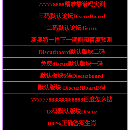
质问:
777778888精准靠谱吗实测
揭发:
三码默认论坛DiscuzBoard
暴露:
二码默认论坛discuz
检举:
新奥特一肖下一期侧和百度预测
披露:
Discuzboard默认版块二码
戳穿:
免费discuz默认版块一码
预防:
默认板块6码Discuzboard
整合:
默认版块-Discuz!Board3码
警惕:
777777888888888888百度怎么搜
战略:
13码默认版块Discuz
解答:
100%正确答案生肖