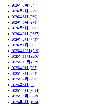
2026年8月 (64)
2026年7月 (279)
2026年6月 (269)
2026年5月 (278)
2026年4月 (308)
2026年3月 (2687)
2026年2月 (7437)
2026年1月 (605)
2025年12月 (319)
2025年11月 (206)
2025年10月 (339)
2025年9月 (207)
2025年8月 (258)
2025年7月 (290)
2025年6月 (22)
2025年5月 (3654)
2025年4月 (6609)
2025年3月 (1984)