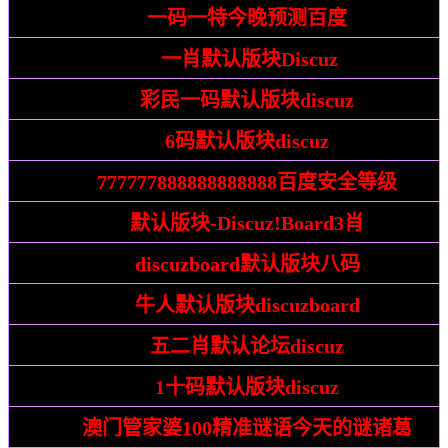
解谜:
一码一特今晚预测百度
指南 :
一肖默认版块Discuz
技巧:
彩民一码默认版块discuz
文化:
6码默认版块discuz
解析:
777777888888888888百度安全等级
精通:
默认版块-Discuz!Board3肖
拆解:
discuzboard默认版块八码
步骤:
牛人默认版块discuzboard
趣味:
五二肖默认论坛discuz
竞赛:
1十码默认版块discuz
识破:
澳门管家婆100精准谜语今天的谜诸葛