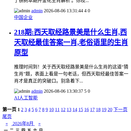
了铁树本期开金花生肖解析 。你绞...
admin
2026-08-06 13:31:44
4
0
中国企业
218期:西天取经路景美是什么生肖,西
天取经最佳答案一肖,老俗语里的生肖
原型
推理时间到！关于西天取经路景美是什么生肖的这道“猜
生肖”题，表面上看是一句老话，但西天取经最佳答案一
肖才是真正的突破口。别急着下...
admin
2026-08-06 13:30:37
5
0
AI人工智能
第一页
1
2
3
4
5
6
7
8
9
10
11
12
13
14
15
16
17
18
19
20
下一页
尾页
«
2026年8月
»
一
二
三
四
五
六
日