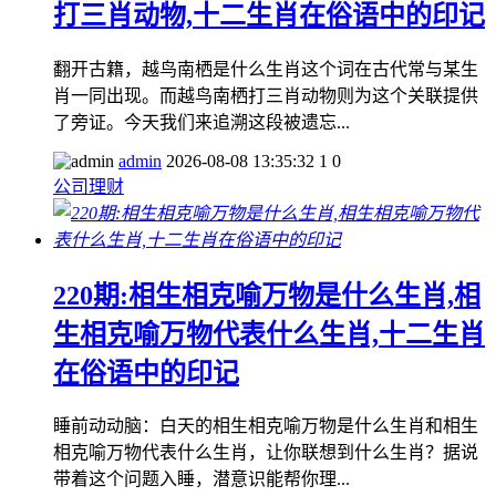
打三肖动物,十二生肖在俗语中的印记
翻开古籍，越鸟南栖是什么生肖这个词在古代常与某生
肖一同出现。而越鸟南栖打三肖动物则为这个关联提供
了旁证。今天我们来追溯这段被遗忘...
admin
2026-08-08 13:35:32
1
0
公司理财
220期:相生相克喻万物是什么生肖,相
生相克喻万物代表什么生肖,十二生肖
在俗语中的印记
睡前动动脑：白天的相生相克喻万物是什么生肖和相生
相克喻万物代表什么生肖，让你联想到什么生肖？据说
带着这个问题入睡，潜意识能帮你理...