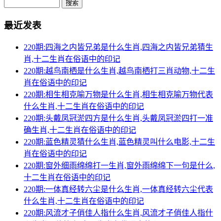
Search
最近发表
220期:四海之内皆兄弟是什么生肖,四海之内皆兄弟猜生
肖,十二生肖在俗语中的印记
220期:越鸟南栖是什么生肖,越鸟南栖打三肖动物,十二生
肖在俗语中的印记
220期:相生相克喻万物是什么生肖,相生相克喻万物代表
什么生肖,十二生肖在俗语中的印记
220期:头戴凤冠淤四方是什么生肖,头戴凤冠淤四打一准
确生肖,十二生肖在俗语中的印记
220期:蓝色精灵猜什么生肖,蓝色精灵叫什么电影,十二生
肖在俗语中的印记
220期:窗外细雨绵绵打一生肖,窗外雨绵绵下一句是什么,
十二生肖在俗语中的印记
220期:一体真经转六尘是什么生肖,一体真经转六尘代表
什么生肖,十二生肖在俗语中的印记
220期:风流才子俏佳人指什么生肖,风流才子俏佳人指什