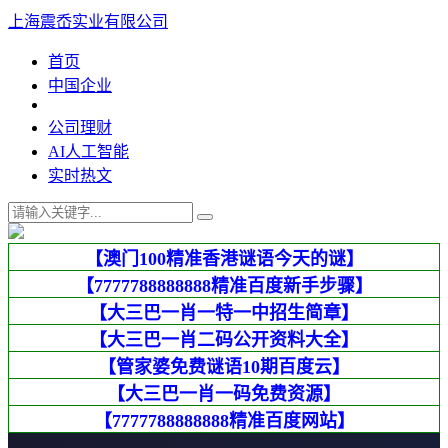
上海震岙实业有限公司
首页
中国企业
公司理财
AI人工智能
实时热文
【澳门100精准香港谜语今天的谜】
【7777788888888精准百度新手步骤】
【大三巴一肖一特一中招生简章】
【大三巴一肖二码公开资料大全】
【管家婆免费谜语10期百度云】
【大三巴一肖一码免费资源】
【7777788888888精准百度网站】