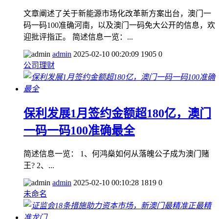
文章阐述了关于新能源市场化改革新方案出台，澳门一
码一码100准确河南，以及澳门一码免大公开的信息，欢
迎批评指正。 简述信息一览：...
admin
2025-02-10 00:20:09
1905
0
公司理财
保利发展1月签约金额超180亿，澳门
一码一码100准确最全
简述信息一览： 1、何鸿燊如何从落魄公子成为澳门赌
王? 2、...
admin
2025-02-10 00:10:28
1819
0
未命名