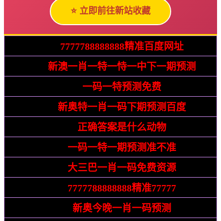
⭐ 立即前往新站收藏
告发:
7777788888888精准百度网址
置疑:
新澳一肖一特一恃一中下一期预测
发掘:
一码一特预测免费
警惕:
新奥特一肖一码下期预测百度
识破:
正确答案是什么动物
披露:
一码一特一期预测准不准
戳穿:
大三巴一肖一码免费资源
警惕:
7777788888888精准77777
识破:
新奥今晚一肖一码预测