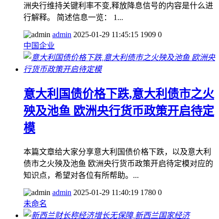
洲央行维持关键利率不变,释放降息信号的内容是什么进
行解释。 简述信息一览： 1...
admin
2025-01-29 11:45:15
1909
0
中国企业
意大利国债价格下跌,意大利债市之火
殃及池鱼 欧洲央行货币政策开启待定
模
本篇文章给大家分享意大利国债价格下跌，以及意大利
债市之火殃及池鱼 欧洲央行货币政策开启待定模对应的
知识点，希望对各位有所帮助。...
admin
2025-01-29 11:40:19
1780
0
未命名