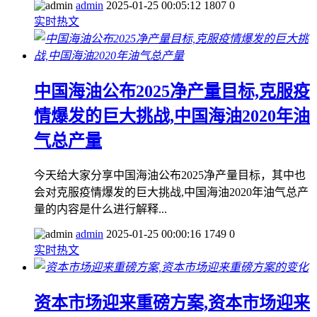
admin
2025-01-25 00:05:12
1807
0
实时热文
中国海油公布2025净产量目标,克服疫
情爆发的巨大挑战,中国海油2020年油
气总产量
今天给大家分享中国海油公布2025净产量目标，其中也
会对克服疫情爆发的巨大挑战,中国海油2020年油气总产
量的内容是什么进行解释...
admin
2025-01-25 00:00:16
1749
0
实时热文
资本市场迎来重磅方案,资本市场迎来