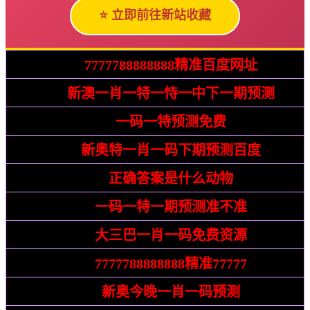
⭐ 立即前往新站收藏
告发:
7777788888888精准百度网址
置疑:
新澳一肖一特一恃一中下一期预测
发掘:
一码一特预测免费
警惕:
新奥特一肖一码下期预测百度
识破:
正确答案是什么动物
披露:
一码一特一期预测准不准
戳穿:
大三巴一肖一码免费资源
警惕:
7777788888888精准77777
识破:
新奥今晚一肖一码预测