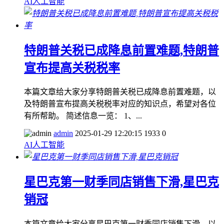
AI人工智能
特朗普关税已成降息前置难题,特朗普
宣布提高关税税率
本篇文章给大家分享特朗普关税已成降息前置难题，以
及特朗普宣布提高关税税率对应的知识点，希望对各位
有所帮助。 简述信息一览： 1、...
admin
2025-01-29 12:20:15
1933
0
AI人工智能
星巴克第一财季同店销售下滑,星巴克
销冠
本篇文章给大家分享星巴克第一财季同店销售下滑，以