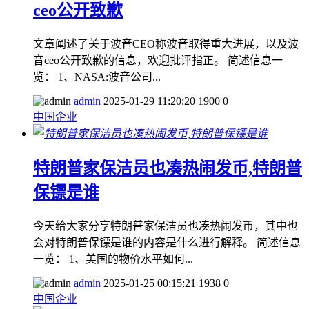
ceo公开致歉
文章阐述了关于波音CEO称波音取得重大进展，以及波
音ceo公开致歉的信息，欢迎批评指正。 简述信息一
览： 1、NASA:波音公司...
admin
2025-01-29 11:20:20
1900
0
中国企业
特朗普家保洁员也凑热闹发币,特朗普
保镖是谁
今天给大家分享特朗普家保洁员也凑热闹发币，其中也
会对特朗普保镖是谁的内容是什么进行解释。 简述信息
一览： 1、美国的物价水平如何...
admin
2025-01-25 00:15:21
1938
0
中国企业