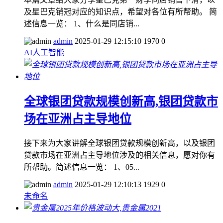
及星巴克销冠对应的知识点，希望对各位有所帮助。 简
述信息一览： 1、什么是同店销...
admin
2025-01-29 12:15:10
1970
0
AI人工智能
全球银团贷款规模创新高,银团贷款市
场在亚洲占主导地位
接下来为大家讲解全球银团贷款规模创新高，以及银团
贷款市场在亚洲占主导地位涉及的相关信息，愿对你有
所帮助。简述信息一览： 1、05...
admin
2025-01-29 12:10:13
1929
0
未命名