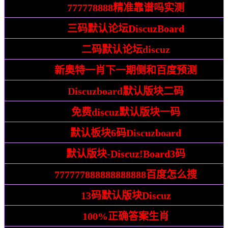
质问:
777778888精准靠谱吗实测
揭发:
三码默认论坛DiscuzBoard
暴露:
二码默认论坛discuz
检举:
新奥特一肖下一期侧和百度预测
披露:
Discuzboard默认版块二码
戳穿:
免费discuz默认版块一码
预防:
默认板块6码Discuzboard
整合:
默认版块-Discuz!Board3码
警惕:
777777888888888888百度怎么搜
战略:
13码默认版块Discuz
解答:
100%正确答案生肖