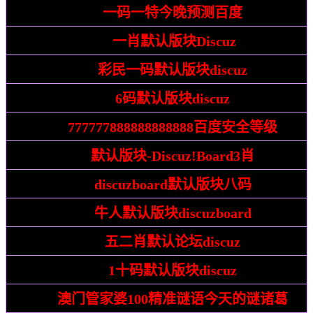
解谜:
一码一特今晚预测百度
指南 :
一肖默认版块Discuz
技巧:
彩民一码默认版块discuz
文化:
6码默认版块discuz
解析:
777777888888888888百度安全等级
精通:
默认版块-Discuz!Board3肖
拆解:
discuzboard默认版块八码
步骤:
牛人默认版块discuzboard
趣味:
五二肖默认论坛discuz
竞赛:
1十码默认版块discuz
识破:
澳门管家婆100精准谜语今天的谜诸葛