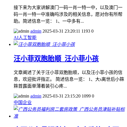
接下来为大家讲解澳冂一码一肖一特一中，以及澳冂一
码一肖一特一中准确吗涉及的相关信息，愿对你有所帮
助。简述信息一览： 1、一中多有...
admin
2025-03-31 23:20:11
1193
0
AI人工智能
汪小菲双胞胎顺_汪小菲小孩
文章阐述了关于汪小菲双胞胎顺，以及汪小菲小孩的信
息，欢迎批评指正。 简述信息一览： 1、大s离世后小箖
箖首露面单薄着装引心疼...
admin
2025-03-31 23:15:20
1099
0
中国企业