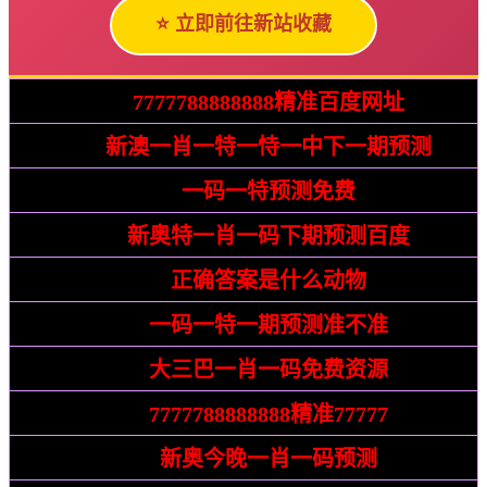
⭐ 立即前往新站收藏
告发:
7777788888888精准百度网址
置疑:
新澳一肖一特一恃一中下一期预测
发掘:
一码一特预测免费
警惕:
新奥特一肖一码下期预测百度
识破:
正确答案是什么动物
披露:
一码一特一期预测准不准
戳穿:
大三巴一肖一码免费资源
警惕:
7777788888888精准77777
识破:
新奥今晚一肖一码预测