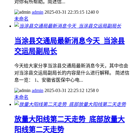
对你有所帮助。简述信...
admin
2025-03-31 22:35:15
1240
0
未命名
当涂县交通局最新消息今天_当涂县
交运局副局长
今天给大家分享当涂县交通局最新消息今天，其中也会
对当涂县交运局副局长的内容是什么进行解释。 简述信
息一览： 1、安徽省医保中心电...
admin
2025-03-31 22:25:12
1258
0
未命名
放量大阳线第二天走势_底部放量大
阳线第二天走势