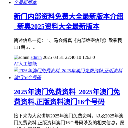
新门内部资料免费大全最新版本介绍
_新奥2025资料大全最新版本
简述信息一览： 1、马会傅真《内部绝密信封》致彩民
111期 2、...
admin
2025-03-31 22:40:10
1263
0
AI人工智能
2025年澳门免费资料_2025年澳门免
费资料,正版资料澳门16个号码
接下来为大家讲解2025年澳门免费资料，以及2025年澳
门免费资料,正版资料澳门16个号码涉及的相关信息，愿