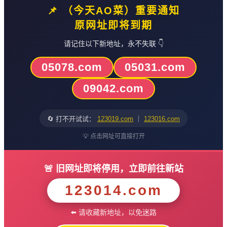
📌 （今天AO菜）重要通知
原网址即将到期
请记住以下新地址，永不失联 👇
05078.com
05031.com
09042.com
🔄 打不开试试：
123019.com
｜
123016.com
💡 点击网址可直接打开
🚨 旧网址即将停用，立即前往新站
123014.com
⬅️ 请收藏新地址，以免迷路