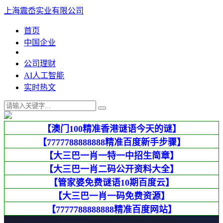
上海震岙实业有限公司
首页
中国企业
公司理财
AI人工智能
实时热文
【澳门100精准香港谜语今天的谜】
【7777788888888精准百度新手步骤】
【大三巴一肖一特一中招生简章】
【大三巴一肖二码公开资料大全】
【管家婆免费谜语10期百度云】
【大三巴一肖一码免费资源】
【7777788888888精准百度网站】