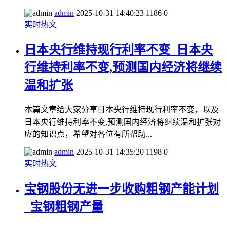
admin
2025-10-31 14:40:23
1186
0
实时热文
日本央行维持现行利率不变_日本央
行维持利率不变,预测国内经济将继续
温和扩张
本篇文章给大家分享日本央行维持现行利率不变，以及
日本央行维持利率不变,预测国内经济将继续温和扩张对
应的知识点，希望对各位有所帮助...
admin
2025-10-31 14:35:20
1198
0
实时热文
宝钢股份无进一步收购粗钢产能计划
_宝钢粗钢产量