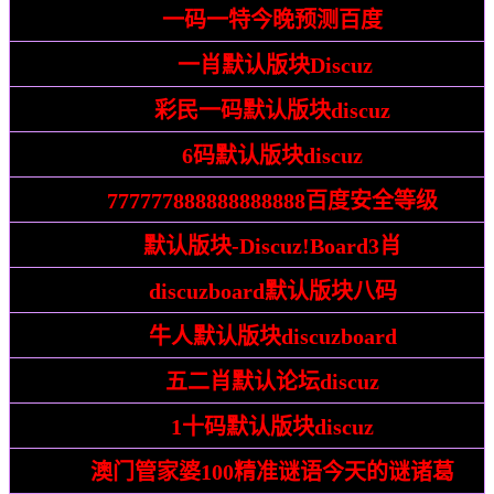
解谜:
一码一特今晚预测百度
指南 :
一肖默认版块Discuz
技巧:
彩民一码默认版块discuz
文化:
6码默认版块discuz
解析:
777777888888888888百度安全等级
精通:
默认版块-Discuz!Board3肖
拆解:
discuzboard默认版块八码
步骤:
牛人默认版块discuzboard
趣味:
五二肖默认论坛discuz
竞赛:
1十码默认版块discuz
识破:
澳门管家婆100精准谜语今天的谜诸葛