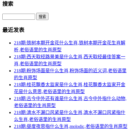
搜索
Search
最近发表
218期:铁树本期开金花什么生肖,铁树本期开金花生肖解
析,老俗语里的生肖原型
218期:西天取经路景美是什么生肖,西天取经最佳答案一
肖,老俗语里的生肖原型
218期:粉饰场面是什么生肖,粉饰场面的近义词,老俗语里
的生肖原型
218期:桂花飘香太监家是什么生肖,桂花飘香太监家开金
花是什么意思,老俗语里的生肖原型
218期:古今中外还有谁是什么生肖,古今中外指什么动物,
老俗语里的生肖原型
218期:滴水不漏口风紧是什么生肖,滴水不漏口风紧指什
么生肖,老俗语里的生肖原型
218期:昼度夜思指什么生肖,molodic,老俗语里的生肖原型