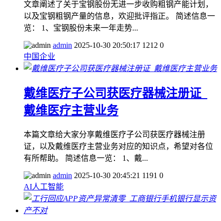
文章阐述了关于宝钢股份无进一步收购粗钢产能计划，
以及宝钢粗钢产量的信息，欢迎批评指正。 简述信息一
览： 1、宝钢股份未来一年走势...
admin
2025-10-30 20:50:17
1212
0
中国企业
戴维医疗子公司获医疗器械注册证_
戴维医疗主营业务
本篇文章给大家分享戴维医疗子公司获医疗器械注册
证，以及戴维医疗主营业务对应的知识点，希望对各位
有所帮助。 简述信息一览： 1、戴...
admin
2025-10-30 20:45:21
1191
0
AI人工智能