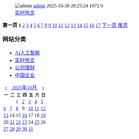
admin
2025-10-30 20:25:24
1072
0
实时热文
第一页
1
2
3
4
5
6
7
8
9
10
11
12
13
14
15
16
17
下一页
尾页
网站分类
AI人工智能
实时热文
公司理财
中国企业
«
2025年10月
»
一
二
三
四
五
六
日
1
2
3
4
5
6
7
8
9
10
11
12
13
14
15
16
17
18
19
20
21
22
23
24
25
26
27
28
29
30
31