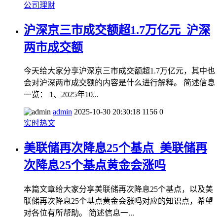
公司理财
沪深京三市成交额超1.7万亿元_沪深
两市成交额
今天给大家分享沪深京三市成交额超1.7万亿元，其中也
会对沪深两市成交额的内容是什么进行解释。 简述信息
一览： 1、2025年10...
admin
2025-10-30 20:30:18
1156
0
实时热文
美联储再次降息25个基点_美联储再
次降息25个基点黄金会涨吗
本篇文章给大家分享美联储再次降息25个基点，以及美
联储再次降息25个基点黄金会涨吗对应的知识点，希望
对各位有所帮助。 简述信息一...