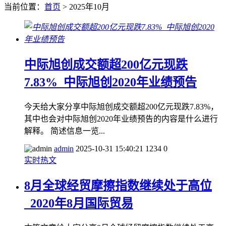
当前位置：
首页
> 2025年10月
中际旭创成交额超200亿元现跌
7.83%_中际旭创2020年业绩预告
今天给大家分享中际旭创成交额超200亿元现跌7.83%，
其中也会对中际旭创2020年业绩预告的内容是什么进行
解释。 简述信息一览...
admin
2025-10-31 15:40:21
1234
0
实时热文
8月全球经贸摩擦指数继续处于高位
_2020年8月国际贸易