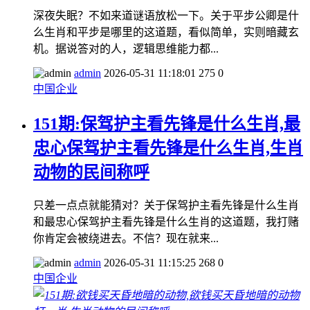
深夜失眠？不如来道谜语放松一下。关于平步公卿是什
么生肖和平步是哪里的这道题，看似简单，实则暗藏玄
机。据说答对的人，逻辑思维能力都...
admin
2026-05-31 11:18:01
275
0
中国企业
151期:保驾护主看先锋是什么生肖,最
忠心保驾护主看先锋是什么生肖,生肖
动物的民间称呼
只差一点点就能猜对？关于保驾护主看先锋是什么生肖
和最忠心保驾护主看先锋是什么生肖的这道题，我打赌
你肯定会被绕进去。不信？现在就来...
admin
2026-05-31 11:15:25
268
0
中国企业