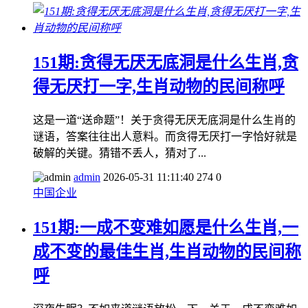
151期:贪得无厌无底洞是什么生肖,贪
得无厌打一字,生肖动物的民间称呼
这是一道“送命题”！关于贪得无厌无底洞是什么生肖的
谜语，答案往往出人意料。而贪得无厌打一字恰好就是
破解的关键。猜错不丢人，猜对了...
admin
2026-05-31 11:11:40
274
0
中国企业
151期:一成不变难如愿是什么生肖,一
成不变的最佳生肖,生肖动物的民间称
呼