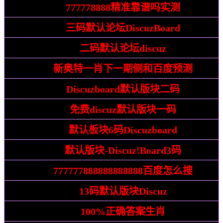
质问:
777778888精准靠谱吗实测
揭发:
三码默认论坛DiscuzBoard
暴露:
二码默认论坛discuz
检举:
新奥特一肖下一期侧和百度预测
披露:
Discuzboard默认版块二码
戳穿:
免费discuz默认版块一码
预防:
默认板块6码Discuzboard
整合:
默认版块-Discuz!Board3码
警惕:
777777888888888888百度怎么搜
战略:
13码默认版块Discuz
解答:
100%正确答案生肖