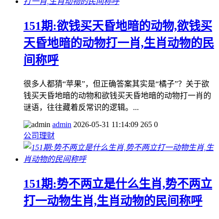
151期:欲钱买天昏地暗的动物,欲钱买
天昏地暗的动物打一肖,生肖动物的民
间称呼
很多人都猜“苹果”，但正确答案其实是“橘子”？关于欲
钱买天昏地暗的动物和欲钱买天昏地暗的动物打一肖的
谜语，往往藏着反常识的逻辑。...
admin
2026-05-31 11:14:09
265
0
公司理财
151期:势不两立是什么生肖,势不两立
打一动物生肖,生肖动物的民间称呼