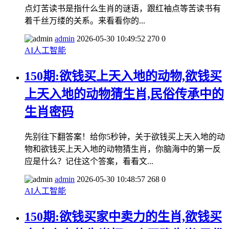
点灯苦读书是指什么生肖的谜语，跟红袖点等苦读书有
着千丝万缕的关系。来看看你的...
admin
2026-05-30 10:49:52
270
0
AI人工智能
150期:欲钱买上天入地的动物,欲钱买
上天入地的动物猜生肖,民俗传承中的
生肖密码
先别往下翻答案！给你5秒钟，关于欲钱买上天入地的动
物和欲钱买上天入地的动物猜生肖，你脑海中的第一反
应是什么？记住这个答案，看看文...
admin
2026-05-30 10:48:57
268
0
AI人工智能
150期:欲钱买家中卖力的生肖,欲钱买