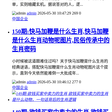
单，实则暗藏玄机。据说答对的人，逻...
admin
2026-05-30 10:47:29
269
0
中国企业
150期:快马加鞭是什么生肖,快马加鞭
是什么生肖动物呢图片,民俗传承中的
生肖密码
小时候被这道题难住过吗？关于快马加鞭是什么生肖的
经典谜语，搭配快马加鞭是什么生肖动物呢图片这个提
示，直到今天依然能难倒一大批成年...
admin
2026-05-30 10:46:12
277
0
中国企业