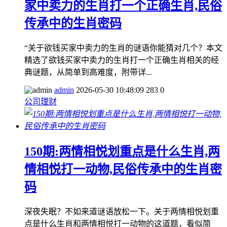
家中卖力的生肖打一个正确生肖,民俗
传承中的生肖密码
“关于欲钱买家中卖力的生肖的谜语你能猜对几个？本文
精选了欲钱买家中卖力的生肖打一个正确生肖相关的经
典谜题，从简单到高难度，附带详...
admin
2026-05-30 10:48:09
283
0
公司理财
150期:两情相悦划重点是什么生肖,两
情相悦打一动物,民俗传承中的生肖密
码
深夜失眠？不如来道谜语放松一下。关于两情相悦划重
点是什么生肖和两情相悦打一动物的这道题，看似简