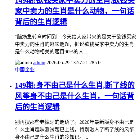
149期:欲钱买家中卖力的生肖,欲钱买
家中卖力的生肖是什么动物，一句话
背后的生肖逻辑
“脑筋急转弯时间到！今天给大家带来的是关于欲钱买家
中卖力的生肖的趣味谜题，据说欲钱买家中卖力的生肖
是什么动物相关的题目90%的人...
admin
2026-05-29 13:57:21
285
0
中国企业
149期:身不由己是什么生肖,断了线的
风筝身不由己是什么生肖，一句话背
后的生肖逻辑
别再搜那些老掉牙的谜语了。2026年最新版身不由己是
什么生肖趣味测试题已上线，特别融入了断了线的风筝
身不由己是什么生肖的冷知识。...