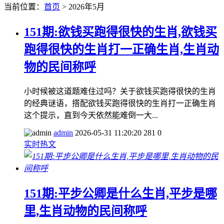
当前位置：
首页
> 2026年5月
151期:欲钱买跑得很快的生肖,欲钱买
跑得很快的生肖打一正确生肖,生肖动
物的民间称呼
小时候被这道题难住过吗？关于欲钱买跑得很快的生肖
的经典谜语，搭配欲钱买跑得很快的生肖打一正确生肖
这个提示，直到今天依然能难倒一大...
admin
2026-05-31 11:20:20
281
0
实时热文
151期:平步公卿是什么生肖,平步是哪
里,生肖动物的民间称呼