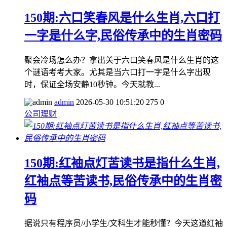
150期:六口笑春风是什么生肖,六口打
一字是什么字,民俗传承中的生肖密码
聚会冷场怎么办？拿出关于六口笑春风是什么生肖的这
个谜语考考大家。尤其是当六口打一字是什么字出现
时，保证全场安静10秒钟。今天就教...
admin
2026-05-30 10:51:20
275
0
公司理财
150期:红袖点灯苦读书是指什么生肖,
红袖点等苦读书,民俗传承中的生肖密
码
据说只有程序员/小学生/文科生才能秒懂？今天这道红袖