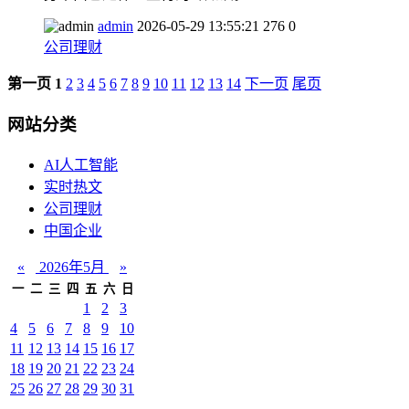
admin
2026-05-29 13:55:21
276
0
公司理财
第一页
1
2
3
4
5
6
7
8
9
10
11
12
13
14
下一页
尾页
网站分类
AI人工智能
实时热文
公司理财
中国企业
«
2026年5月
»
一
二
三
四
五
六
日
1
2
3
4
5
6
7
8
9
10
11
12
13
14
15
16
17
18
19
20
21
22
23
24
25
26
27
28
29
30
31