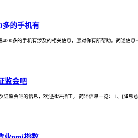
00多的手机有
4000多的手机有涉及的相关信息，愿对你有所帮助。简述信息一览：
_证监会吧
证监会吧的信息，欢迎批评指正。 简述信息一览： 1、[降息意味着
造业pmi指数