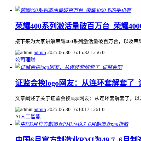
荣耀400系列激活量破百万台_荣耀40
接下来为大家讲解荣耀400系列激活量破百万台，以及荣耀
admin
2025-06-30 16:15:32
1256
0
公司理财
证监会换logo网友：从连环套解套了
文章阐述了关于证监会换logo网友：从连环套解套了，以及
admin
2025-06-30 16:10:17
1261
0
AI人工智能
中国6月官方制造业PMI为49.7_6月制