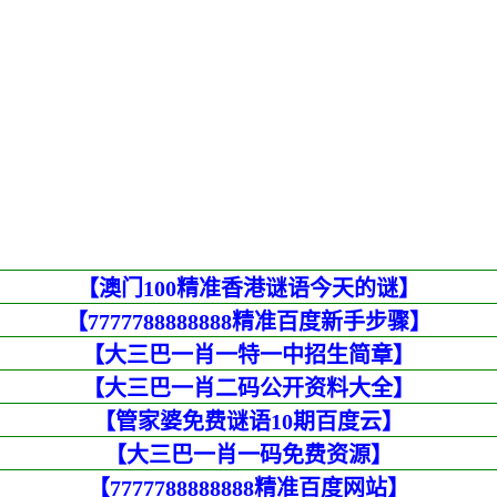
【澳门100精准香港谜语今天的谜】
【7777788888888精准百度新手步骤】
【大三巴一肖一特一中招生简章】
【大三巴一肖二码公开资料大全】
【管家婆免费谜语10期百度云】
【大三巴一肖一码免费资源】
【7777788888888精准百度网站】