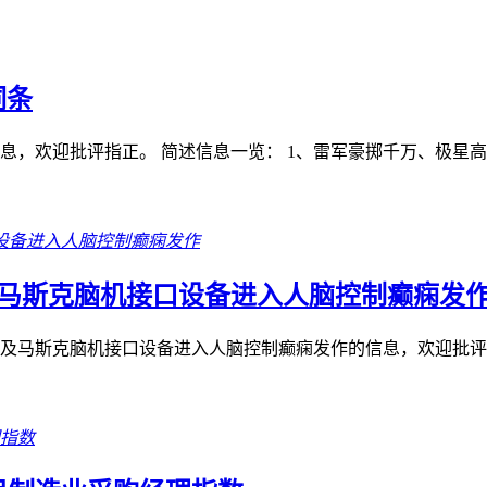
词条
，欢迎批评指正。 简述信息一览： 1、雷军豪掷千万、极星高层
_马斯克脑机接口设备进入人脑控制癫痫发
马斯克脑机接口设备进入人脑控制癫痫发作的信息，欢迎批评指正