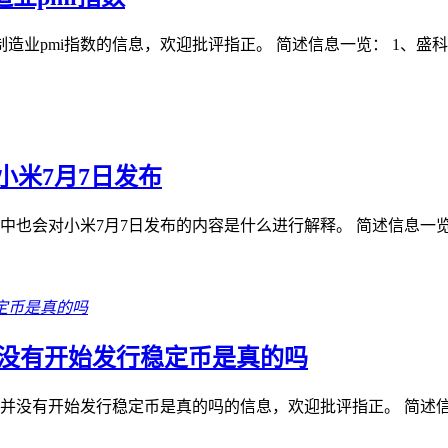
制造业pmi指数的信息，欢迎批评指正。 简述信息一览： 1、盛科值
小米7月7日发布
也会对小米7月7日发布的内容是什么进行解释。 简述信息一览： 
并没有开始发行稳定币是真的吗
没有开始发行稳定币是真的吗的信息，欢迎批评指正。 简述信息一