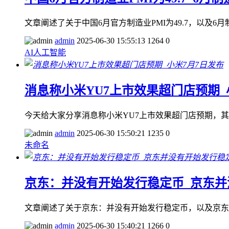
文章阐述了关于中国6月官方制造业PMI为49.7，以及6月
admin
2025-06-30 15:55:13
1264
0
AI人工智能
消息称小米YU7上市效果超门店预期_
今天给大家分享消息称小米YU7上市效果超门店预期，其中
admin
2025-06-30 15:50:21
1235
0
未命名
京东：并没有开始发行稳定币_京东
文章阐述了关于京东：并没有开始发行稳定币，以及京东并
admin
2025-06-30 15:40:21
1266
0