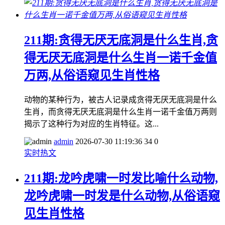
211期:贪得无厌无底洞是什么生肖,贪
得无厌无底洞是什么生肖一诺千金值
万两,从俗语窥见生肖性格
动物的某种行为，被古人记录成贪得无厌无底洞是什么
生肖，而贪得无厌无底洞是什么生肖一诺千金值万两则
揭示了这种行为对应的生肖特征。这...
admin
2026-07-30 11:19:36
34
0
实时热文
211期:龙吟虎啸一时发比喻什么动物,
龙吟虎啸一时发是什么动物,从俗语窥
见生肖性格