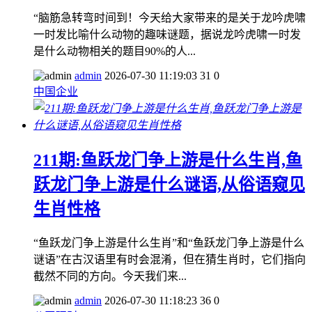
“脑筋急转弯时间到！今天给大家带来的是关于龙吟虎啸
一时发比喻什么动物的趣味谜题，据说龙吟虎啸一时发
是什么动物相关的题目90%的人...
admin
2026-07-30 11:19:03
31
0
中国企业
211期:鱼跃龙门争上游是什么生肖,鱼
跃龙门争上游是什么谜语,从俗语窥见
生肖性格
“鱼跃龙门争上游是什么生肖”和“鱼跃龙门争上游是什么
谜语”在古汉语里有时会混淆，但在猜生肖时，它们指向
截然不同的方向。今天我们来...
admin
2026-07-30 11:18:23
36
0