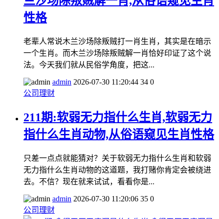
兰沙场除叛贼解一肖,从俗语窥见生肖
性格
老辈人常说木兰沙场除叛贼打一肖生肖，其实是在暗示
一个生肖。而木兰沙场除叛贼解一肖恰好印证了这个说
法。今天我们就从民俗学角度，把这...
admin
2026-07-30 11:20:44
34
0
公司理财
211期:软弱无力指什么生肖,软弱无力
指什么生肖动物,从俗语窥见生肖性格
只差一点点就能猜对？关于软弱无力指什么生肖和软弱
无力指什么生肖动物的这道题，我打赌你肯定会被绕进
去。不信？现在就来试试，看看你是...
admin
2026-07-30 11:20:06
35
0
公司理财