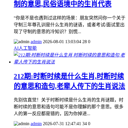
制的意思,民俗语境中的生肖代表
“你是不是也遇到过这样的场景：朋友突然问你一个关于
守制三年尊孔训是什么生肖的谜语，或者考试/面试里出
现了守制的意思的冷知识？别慌...
admin
2026-08-01 13:03:04
28
0
AI人工智能
212期:时断时续是什么生肖,时断时续
的意思和造句,老辈人传下的生肖说法
先别信直觉！关于时断时续是什么生肖的生肖谜题，时
断时续的意思和造句可能不是你理解的那个意思。很多
人的第一反应都是错的，因为你掉进...
admin
2026-07-31 12:47:41
34
0