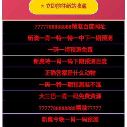
⭐ 立即前往新站收藏
告发:
7777788888888精准百度网址
置疑:
新澳一肖一特一恃一中下一期预测
发掘:
一码一特预测免费
警惕:
新奥特一肖一码下期预测百度
识破:
正确答案是什么动物
披露:
一码一特一期预测准不准
戳穿:
大三巴一肖一码免费资源
警惕:
7777788888888精准77777
识破:
新奥今晚一肖一码预测