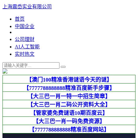
上海震岙实业有限公司
首页
中国企业
公司理财
AI人工智能
实时热文
【澳门100精准香港谜语今天的谜】
【7777788888888精准百度新手步骤】
【大三巴一肖一特一中招生简章】
【大三巴一肖二码公开资料大全】
【管家婆免费谜语10期百度云】
【大三巴一肖一码免费资源】
【7777788888888精准百度网站】