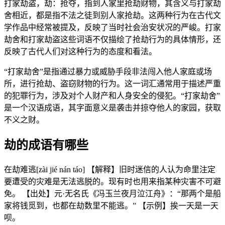
打家劫盗，劫：抢夺，指到人家里抢劫财物，其含义与打家劫
舍相近，都是指不法之徒到别人家抢劫。这两种行为在古代文
学作品中经常被提及，反映了当时社会治安状况的严峻。打家
劫舍和打家劫盗这些词语不仅描绘了抢劫行为的具体情形，还
反映了古代人们对这种行为的态度和看法。
“打家劫舍”是指通过暴力或威胁手段非法闯入他人家庭或场
所，进行抢劫、盗窃财物的行为。这一词汇通常用于描述严重
的犯罪行为，涉及对个人财产和人身安全的侵犯。“打家劫舍”
是一个汉语成语，其字面意义是袭击并掠夺他人的家园，获取
不义之财。
劫的成语有哪些
在劫难逃[zài jié nán táo] 【解释】旧时迷信的人认为命里注定
要遭受的灾难是无法逃脱的。现有时也用来指某种灾害不可避
免。 【出处】元·无名氏《冯玉兰夜月泣江舟》：“那两个是船
家将钱觅到，也都在劫数里不能逃。” 【示例】挨一天是一天
呗。