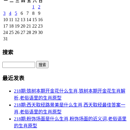
一
二
三
四
五
六
日
1
2
3
4
5
6
7
8
9
10
11
12
13
14
15
16
17
18
19
20
21
22
23
24
25
26
27
28
29
30
31
搜索
Search
最近发表
218期:铁树本期开金花什么生肖,铁树本期开金花生肖解
析,老俗语里的生肖原型
218期:西天取经路景美是什么生肖,西天取经最佳答案一
肖,老俗语里的生肖原型
218期:粉饰场面是什么生肖,粉饰场面的近义词,老俗语里
的生肖原型