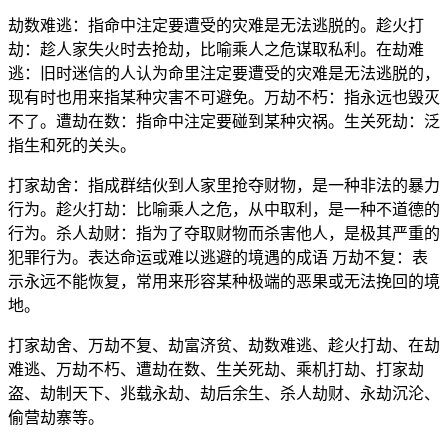
劫数难逃：指命中注定要遭受的灾难是无法逃脱的。趁火打
劫：趁人家失火时去抢劫，比喻乘人之危谋取私利。在劫难
逃：旧时迷信的人认为命里注定要遭受的灾难是无法逃脱的，
现有时也用来指某种灾害不可避免。万劫不朽：指永远也毁灭
不了。遭劫在数：指命中注定要碰到某种灾祸。生关死劫：泛
指生和死的关头。
打家劫舍：指成群结伙到人家里抢夺财物，是一种非法的暴力
行为。趁火打劫：比喻乘人之危，从中取利，是一种不道德的
行为。杀人劫财：指为了夺取财物而杀害他人，是极其严重的
犯罪行为。表达命运或难以逃避的境遇的成语 万劫不复：表
示永远不能恢复，常用来形容某种极端的恶果或无法挽回的境
地。
打家劫舍、万劫不复、劫富济贫、劫数难逃、趁火打劫、在劫
难逃、万劫不朽、遭劫在数、生关死劫、乘机打劫、打家劫
盗、劫制天下、兆载永劫、劫后余生、杀人劫财、永劫沉沦、
偷营劫寨等。