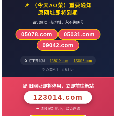
📌 （今天AO菜）重要通知
原网址即将到期
请记住以下新地址，永不失联 👇
05078.com
05031.com
09042.com
🔄 打不开试试：
123019.com
｜
123016.com
💡 点击网址可直接打开
🚨 旧网址即将停用，立即前往新站
123014.com
⬅️ 请收藏新地址，以免迷路