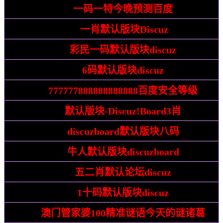
解谜:
一码一特今晚预测百度
指南 :
一肖默认版块Discuz
技巧:
彩民一码默认版块discuz
文化:
6码默认版块discuz
解析:
777777888888888888百度安全等级
精通:
默认版块-Discuz!Board3肖
拆解:
discuzboard默认版块八码
步骤:
牛人默认版块discuzboard
趣味:
五二肖默认论坛discuz
竞赛:
1十码默认版块discuz
识破:
澳门管家婆100精准谜语今天的谜诸葛