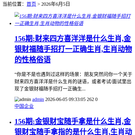
当前位置：
首页
> 2026年6月5日
156期:财来四方喜洋洋是什么生肖,金
银财福随手招打一正确生肖,生肖动物
的性格俗语
“你是不是也遇到过这样的场景：朋友突然问你一个关于
财来四方喜洋洋是什么生肖的谜语，或者考试/面试里出
现了金银财福随手招打一正确生...
admin
2026-06-05 09:33:05
262
0
中国企业
156期:金银财宝随手拿是什么生肖,金
银财宝随手拿指的是什么生肖,生肖动