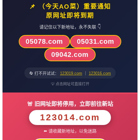
📌 （今天AO菜）重要通知
原网址即将到期
请记住以下新地址，永不失联 👇
05078.com
05031.com
09042.com
🔄 打不开试试：
123019.com
｜
123016.com
💡 点击网址可直接打开
🚨 旧网址即将停用，立即前往新站
123014.com
⬅️ 请收藏新地址，以免迷路