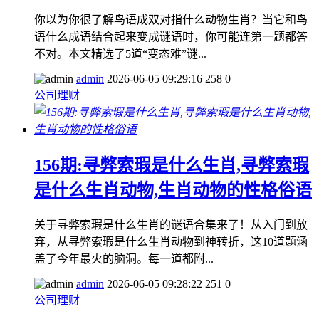
你以为你很了解鸟语成双对指什么动物生肖？当它和鸟
语什么成语结合起来变成谜语时，你可能连第一题都答
不对。本文精选了5道“变态难”谜...
admin
2026-06-05 09:29:16
258
0
公司理财
156期:寻弊索瑕是什么生肖,寻弊索瑕
是什么生肖动物,生肖动物的性格俗语
关于寻弊索瑕是什么生肖的谜语合集来了！从入门到放
弃，从寻弊索瑕是什么生肖动物到神转折，这10道题涵
盖了今年最火的脑洞。每一道都附...
admin
2026-06-05 09:28:22
251
0
公司理财